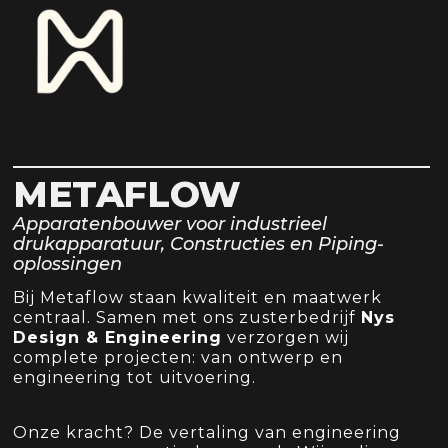
SPOEDSERVIC
GEWENST?
+32 (0)4 78 13
BINNEN 24U 
INFO@METAF
METAFLOW
Apparatenbouwer voor industrieel
drukapparatuur, Constructies en Piping-
oplossingen
Bij Metaflow staan kwaliteit en maatwerk
centraal. Samen met ons zusterbedrijf
Nys
Design & Engineering
verzorgen wij
complete projecten: van ontwerp en
engineering tot uitvoering.
Onze kracht? De vertaling van engineering